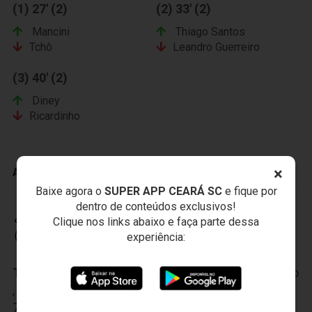
(1) 27' (2)
(2) 33' (2)
Mancini
Thiago Santos
Tchô
Leandro Guerreiro
(3) 40' (2)
Diney
Ricardinho
×
ADVERTÊNCIAS
Baixe agora o
SUPER APP CEARÁ SC
e fique por
dentro de conteúdos exclusivos!
Clique nos links abaixo e faça parte dessa
CEARÁ SPORTING CLUB
experiência:
Titulares:
1-Luís Carlos
,
2-Samuel Xavier
,
3-Sandro
,
4-Anderson
,
5-João Marcos
,
6-Vicente
,
7-Leandro Brasília
,
8-Ricardinho
,
9-Bill
,
10-Nikão
,