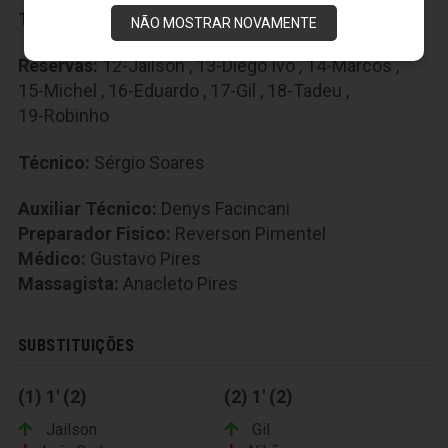
11-Felipe Amorim
NÃO MOSTRAR NOVAMENTE
Reservas:
12-Jailson
,
13-Diego Ivo
,
14-Marcos
,
15-Michel
,
16-Eduardo
,
17-Gil
,
18-Tadeu
,
19-Robinho
Técnico:
Sérgio Soares
Auxiliar Técnico:
Denys Facincani
Preparador Fisico:
Reverson Pimentel
Médico:
Gustavo Pires
Massagista:
Anacleto Pires
SUBSTITUIÇÕES
(1) 1' (2)
(2) 1' (2)
Jailson
Gil