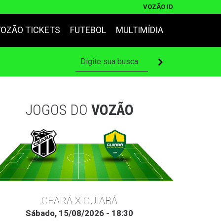
VOZÃO ID
VOZÃO TICKETS
FUTEBOL
MULTIMÍDIA
JOGOS DO
VOZÃO
CEARÁ X CUIABÁ
Sábado, 15/08/2026 - 18:30
Ter