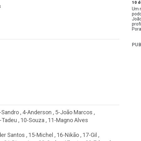
10 d
s
Um n
podc
João
prof
Pora
PUB
-Sandro
,
4-Anderson
,
5-João Marcos
,
-Tadeu
,
10-Souza
,
11-Magno Alves
der Santos
,
15-Michel
,
16-Nikão
,
17-Gil
,