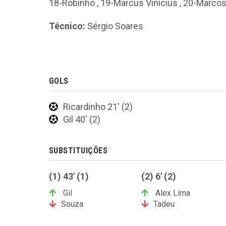
18-Robinho
,
19-Marcus Vinícius
,
20-Marco
Técnico:
Sérgio Soares
GOLS
Ricardinho 21' (2)
Gil 40' (2)
SUBSTITUIÇÕES
(1) 43' (1)
(2) 6' (2)
Gil
Alex Lima
Souza
Tadeu