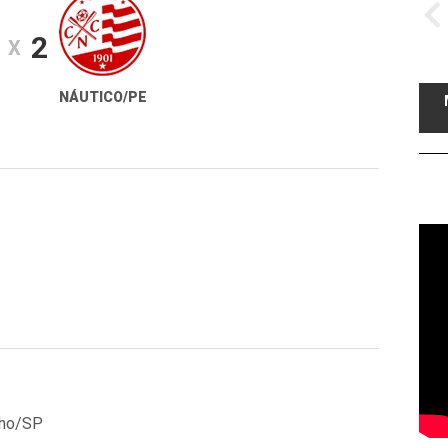
2
X
NÁUTICO/PE
lho/SP