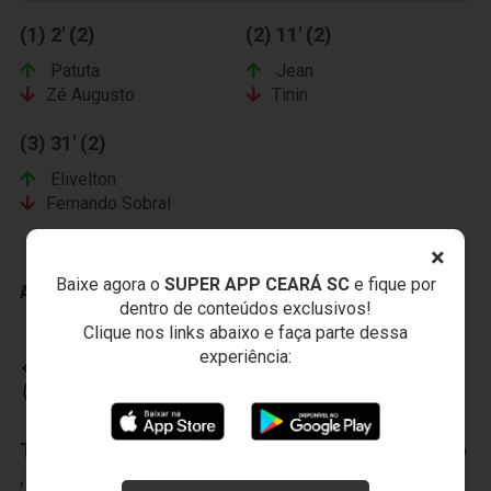
(1) 2' (2)
(2) 11' (2)
Patuta
Jean
Zé Augusto
Tinin
(3) 31' (2)
Elivelton
Fernando Sobral
×
Baixe agora o
SUPER APP CEARÁ SC
e fique por
ADVERTÊNCIAS
dentro de conteúdos exclusivos!
Clique nos links abaixo e faça parte dessa
experiência:
CEARÁ SPORTING CLUB
Titulares:
1-Luís Carlos
,
2-Tiago Cametá
,
3-Sandro
,
4-Charles
,
5-Sandro Manoel
,
6-Tiago Costa
,