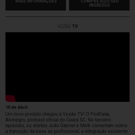
MAIS INFORMAÇÕES
COMPRE AQUI SEU
INGRESSO
VOZÃO
TV
10 de Abril
Um novo produto chegou à Vozão TV! O PodFalar,
Alvinegro, podcast oficial do Ceará SC. No terceiro
episódio, os atletas João Gabriel e Melk comentam sobre
a transição da base ao profissional, a integração existente