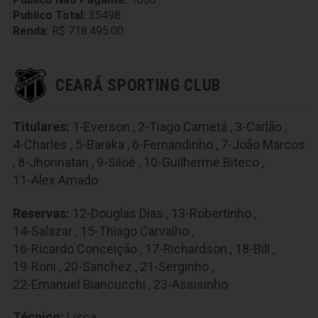
Publico Total:
35498
Renda:
R$ 718.495.00
CEARÁ SPORTING CLUB
Titulares:
1-Everson
,
2-Tiago Cametá
,
3-Carlão
,
4-Charles
,
5-Baraka
,
6-Fernandinho
,
7-João Marcos
,
8-Jhonnatan
,
9-Siloé
,
10-Guilherme Biteco
,
11-Alex Amado
Reservas:
12-Douglas Dias
,
13-Robertinho
,
14-Salazar
,
15-Thiago Carvalho
,
16-Ricardo Conceição
,
17-Richardson
,
18-Bill
,
19-Roni
,
20-Sanchez
,
21-Serginho
,
22-Emanuel Biancucchi
,
23-Assisinho
Técnico:
Lisca