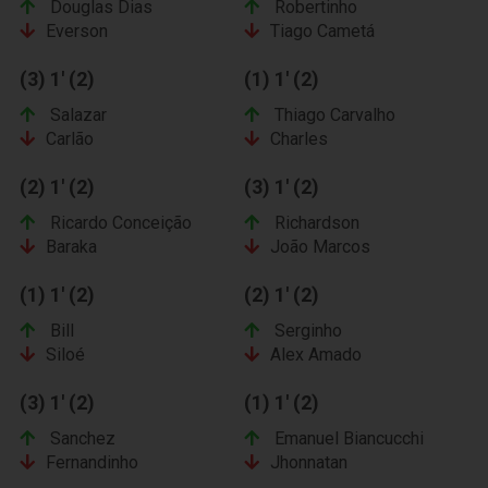
Douglas Dias
Robertinho
Everson
Tiago Cametá
(3) 1' (2)
(1) 1' (2)
Salazar
Thiago Carvalho
Carlão
Charles
(2) 1' (2)
(3) 1' (2)
Ricardo Conceição
Richardson
Baraka
João Marcos
(1) 1' (2)
(2) 1' (2)
Bill
Serginho
Siloé
Alex Amado
(3) 1' (2)
(1) 1' (2)
Sanchez
Emanuel Biancucchi
Fernandinho
Jhonnatan