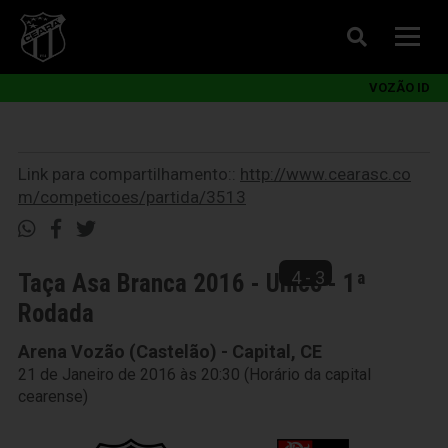
VOZÃO ID
Link para compartilhamento::
http://www.cearasc.co
m/competicoes/partida/3513
4 - 3
Taça Asa Branca 2016 - Unico - 1ª
Rodada
Arena Vozão (Castelão) - Capital, CE
21 de Janeiro de 2016 às 20:30 (Horário da capital
cearense)