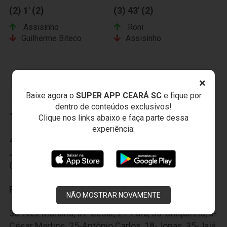
(2) 1' (2)
(3) 43' (2)
Assisinho
Roni
Guilherme Biteco
Assisinho
×
CLUBE DE REGATAS DO FLAMENGO
Baixe agora o
SUPER APP CEARÁ SC
e fique por
dentro de conteúdos exclusivos!
Titulares:
Clique nos links abaixo e faça parte dessa
experiência:
48-Paulo Victor, 2-Rodnei, 4-Juan, 14-Wallace, 6-
Jorge, 8-Márcio Araújo, 5-Willian Arão, 17-Gabriel, 9-
Guerrero, 22-Everton e 11-Emerson.
Reservas:
NÃO MOSTRAR NOVAMENTE
38-Alex Muralha, 37-Cesar, 21-Pará, 30-Chiquinho, 3-
César Martins, 25-Antônio Carlos, 18-Jonas, 35-Jajá,