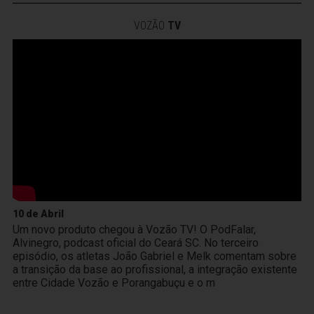
VOZÃO
TV
10 de Abril
Um novo produto chegou à Vozão TV! O PodFalar,
Alvinegro, podcast oficial do Ceará SC. No terceiro
episódio, os atletas João Gabriel e Melk comentam sobre
a transição da base ao profissional, a integração existente
entre Cidade Vozão e Porangabuçu e o m