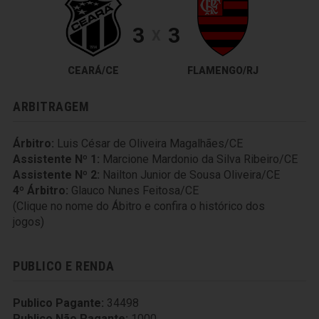
3
3
X
CEARÁ/CE
FLAMENGO/RJ
ARBITRAGEM
Árbitro:
Luis César de Oliveira Magalhães/CE
Assistente Nº 1:
Marcione Mardonio da Silva Ribeiro/CE
Assistente Nº 2:
Nailton Junior de Sousa Oliveira/CE
4º Árbitro:
Glauco Nunes Feitosa/CE
(Clique no nome do Ábitro e confira o histórico dos
jogos)
PUBLICO E RENDA
Publico Pagante:
34498
Publico Não Pagante:
1000