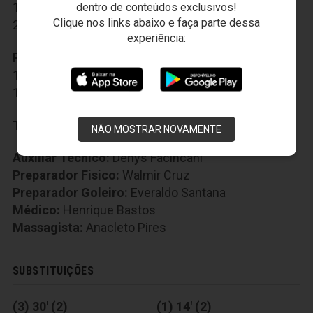
10-Tomas Bastos
,
11-Serginho
,
18-Bill
,
dentro de conteúdos exclusivos!
Clique nos links abaixo e faça parte dessa
20-Ricardinho
experiência:
Reservas:
7-Alex Amado
,
9-Caio César
,
12-Lauro
,
14-Lucas Silva
,
15-João Marcos
,
16-Felipe Silva
,
17-Robinho
,
19-Rafinha
Técnico:
Sérgio Soares
NÃO MOSTRAR NOVAMENTE
Auxiliar Técnico:
Denys Facincani
Preparador Fisico:
Walmir Cruz
Preparador Goleiro:
Everaldo Santana
Médico:
Henrique Bastos
Massagista:
Anacleto Pires
SUBSTITUIÇÕES
(3) 30' (2)
(1) 14' (2)