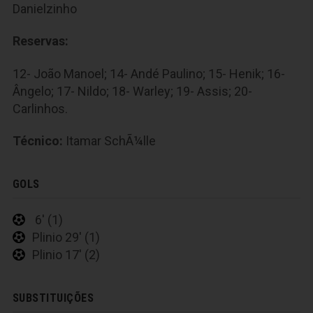
Danielzinho
Reservas:
12- João Manoel; 14- Andé Paulino; 15- Henik; 16-
Ângelo; 17- Nildo; 18- Warley; 19- Assis; 20-
Carlinhos.
Técnico:
Itamar SchÃ¼lle
GOLS
6' (1)
Plinio 29' (1)
Plinio 17' (2)
SUBSTITUIÇÕES