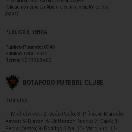
4º Árbitro:
Eder Caxias Meneses/PB
(Clique no nome do Ábitro e confira o histórico dos
jogos)
PUBLICO E RENDA
Publico Pagante:
8945
Publico Total:
8945
Renda:
R$ 130.064.00
BOTAFOGO FUTEBOL CLUBE
Titulares:
1- Michel Alves; 2- João Paulo; 3- Plínio; 4- Marcelo
Xavier; 5- Djavan; 6- Jefferson Recife; 7- Sapé; 8-
Pedro Castro; 9- Rodrigo Silva; 10- Marcinho; 11-