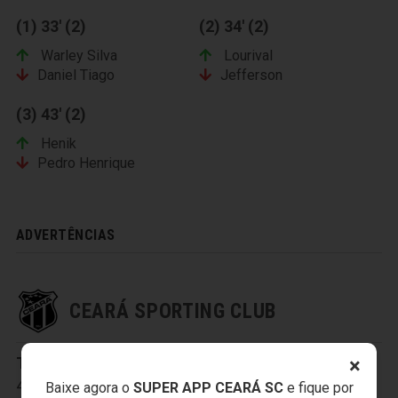
(1) 33' (2)
(2) 34' (2)
Warley Silva
Lourival
Daniel Tiago
Jefferson
(3) 43' (2)
Henik
Pedro Henrique
ADVERTÊNCIAS
CEARÁ SPORTING CLUB
×
Titulares:
1-Everson
,
2-Tiago Cametá
,
3-Sandro
,
4-Charles
,
5-Baraka
,
6-Eduardo
,
8-Richardson
,
Baixe agora o
SUPER APP CEARÁ SC
e fique por