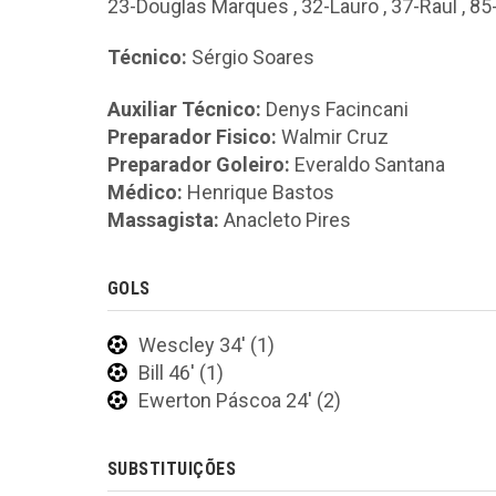
23-Douglas Marques
,
32-Lauro
,
37-Raul
,
85
Técnico:
Sérgio Soares
Auxiliar Técnico:
Denys Facincani
Preparador Fisico:
Walmir Cruz
Preparador Goleiro:
Everaldo Santana
Médico:
Henrique Bastos
Massagista:
Anacleto Pires
GOLS
Wescley 34' (1)
Bill 46' (1)
Ewerton Páscoa 24' (2)
SUBSTITUIÇÕES