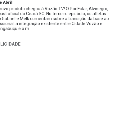
e Abril
ovo produto chegou à Vozão TV! O PodFalar, Alvinegro,
ast oficial do Ceará SC. No terceiro episódio, os atletas
 Gabriel e Melk comentam sobre a transição da base ao
issional, a integração existente entre Cidade Vozão e
ngabuçu e o m
LICIDADE