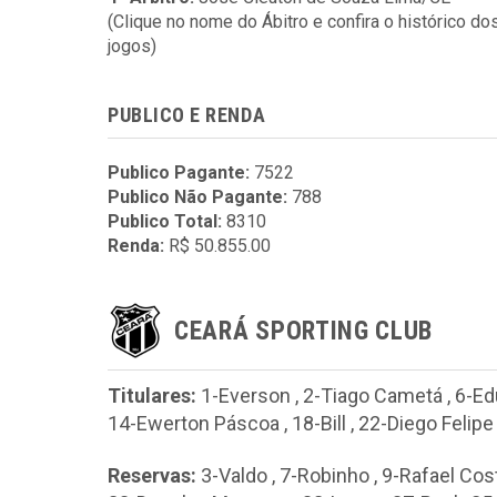
(Clique no nome do Ábitro e confira o histórico do
jogos)
PUBLICO E RENDA
Publico Pagante:
7522
Publico Não Pagante:
788
Publico Total:
8310
Renda:
R$ 50.855.00
CEARÁ SPORTING CLUB
Titulares:
1-Everson
,
2-Tiago Cametá
,
6-Ed
14-Ewerton Páscoa
,
18-Bill
,
22-Diego Felipe
Reservas:
3-Valdo
,
7-Robinho
,
9-Rafael Cos