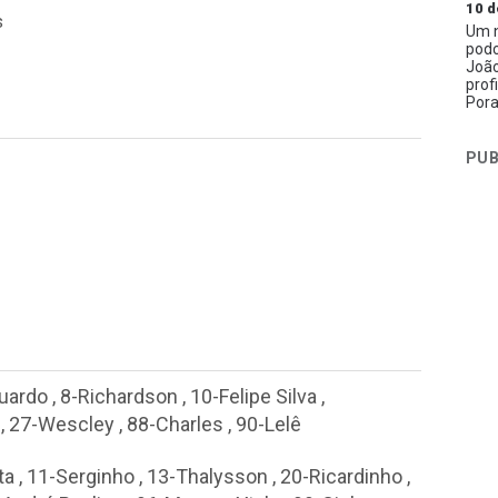
10 d
s
Um n
podc
João
prof
Pora
PUB
uardo
,
8-Richardson
,
10-Felipe Silva
,
,
27-Wescley
,
88-Charles
,
90-Lelê
ta
,
11-Serginho
,
13-Thalysson
,
20-Ricardinho
,