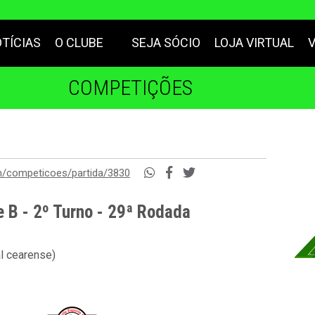
TÍCIAS
O CLUBE
SEJA SÓCIO
LOJA VIRTUAL
COMPETIÇÕES
m/competicoes/partida/3830
e B - 2º Turno - 29ª Rodada
al cearense)