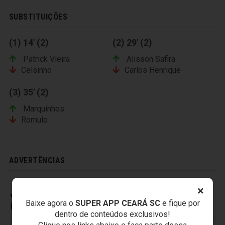
SUBSTITUIÇÕES
(1) 14' (2)
(2) 29' (2)
Patrick Vieira
Alisson Safira
Celsinho
Carlos Henrique
(3) 35' (2)
Marquinhos
Romulo
ADVERTÊNCIAS
×
CEARÁ SPORTING CLUB
Baixe agora o
SUPER APP CEARÁ SC
e fique por
dentro de conteúdos exclusivos!