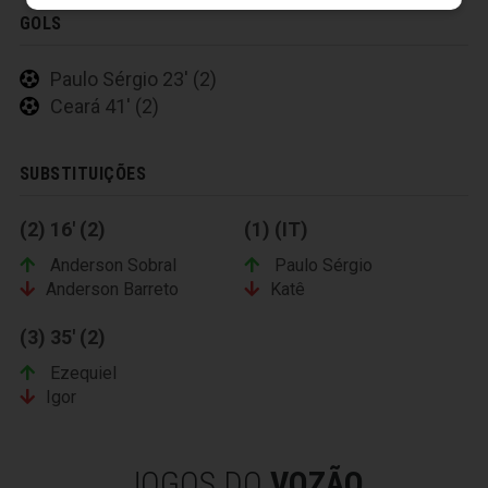
GOLS
Paulo Sérgio 23' (2)
Ceará 41' (2)
SUBSTITUIÇÕES
(2) 16' (2)
(1) (IT)
Anderson Sobral
Paulo Sérgio
Anderson Barreto
Katê
(3) 35' (2)
Ezequiel
Igor
JOGOS DO
VOZÃO