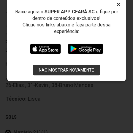
×
Baixe agora o
SUPER APP CEARÁ SC
e fique por
Titulares:
dentro de conteúdos exclusivos!
Clique nos links abaixo e faça parte dessa
1-Leandro Santos , 2-Lenon , 4-Jussani , 20-
experiência:
Richarlyson , 22-Nazário , 23-Caíque , 33-Ewerton
Páscoa , 40-Salomão , 55-Baraka , 81-Willian Rocha ,
93-Luiz Fernando
Reservas:
NÃO MOSTRAR NOVAMENTE
25-Passarelli , 7-Evandro , 10-Fumagalli , 19-Betinho ,
26-Elias , 31-Kevin , 38-Bruno Mendes
Técnico:
Lisca
GOLS
Nazário 21' (1)