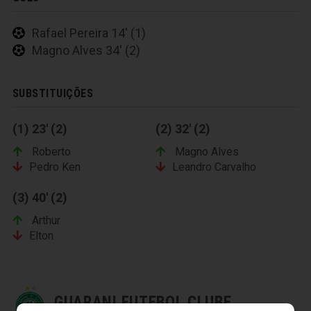
Rafael Pereira 14' (1)
Magno Alves 34' (2)
SUBSTITUIÇÕES
(1) 23' (2)
(2) 32' (2)
Roberto
Magno Alves
Pedro Ken
Leandro Carvalho
(3) 40' (2)
Arthur
Elton
GUARANI FUTEBOL CLUBE