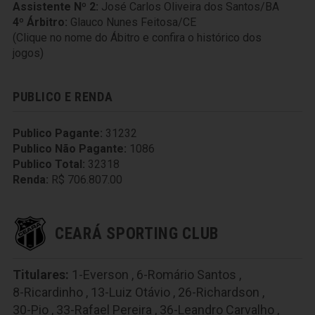
Assistente Nº 2:
José Carlos Oliveira dos Santos/BA
4º Árbitro:
Glauco Nunes Feitosa/CE
(Clique no nome do Ábitro e confira o histórico dos
jogos)
PUBLICO E RENDA
Publico Pagante:
31232
Publico Não Pagante:
1086
Publico Total:
32318
Renda:
R$ 706.807.00
CEARÁ SPORTING CLUB
Titulares:
1-Everson
,
6-Romário Santos
,
8-Ricardinho
,
13-Luiz Otávio
,
26-Richardson
,
30-Pio
,
33-Rafael Pereira
,
36-Leandro Carvalho
,