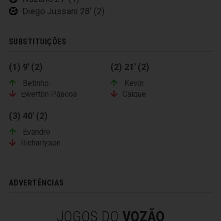
Diego Jussani 28' (2)
SUBSTITUIÇÕES
(1) 9' (2)
(2) 21' (2)
Betinho
Kevin
Ewerton Páscoa
Caíque
(3) 40' (2)
Evandro
Richarlyson
ADVERTÊNCIAS
JOGOS DO
VOZÃO