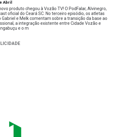
e Abril
ovo produto chegou à Vozão TV! O PodFalar, Alvinegro,
ast oficial do Ceará SC. No terceiro episódio, os atletas
 Gabriel e Melk comentam sobre a transição da base ao
issional, a integração existente entre Cidade Vozão e
ngabuçu e o m
LICIDADE