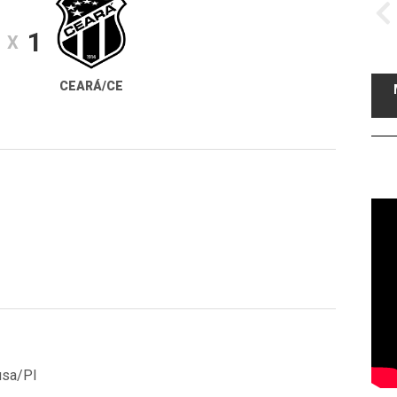
1
X
CEARÁ/CE
usa/PI