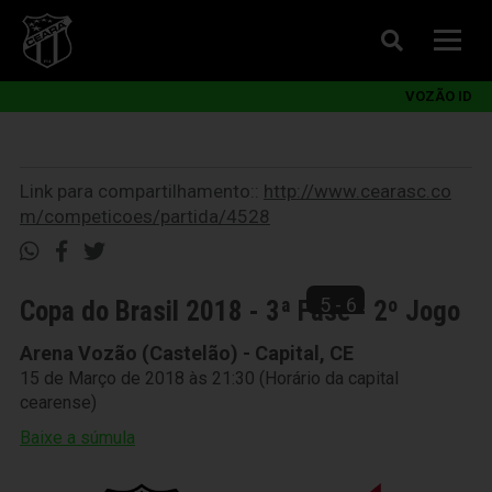
VOZÃO ID
Link para compartilhamento::
http://www.cearasc.co
m/competicoes/partida/4528
5 - 6
Copa do Brasil 2018 - 3ª Fase - 2º Jogo
Arena Vozão (Castelão) - Capital, CE
15 de Março de 2018 às 21:30 (Horário da capital
cearense)
Baixe a súmula