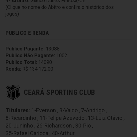
4º Árbitro:
Glauco Nunes Feitosa/CE
(Clique no nome do Ábitro e confira o histórico dos
jogos)
PUBLICO E RENDA
Publico Pagante:
13088
Publico Não Pagante:
1002
Publico Total:
14090
Renda:
R$ 134.172.00
CEARÁ SPORTING CLUB
Titulares:
1-Everson
,
3-Valdo
,
7-Andrigo
,
8-Ricardinho
,
11-Felipe Azevedo
,
13-Luiz Otávio
,
20-Juninho
,
26-Richardson
,
30-Pio
,
35-Rafael Carioca
,
40-Arthur