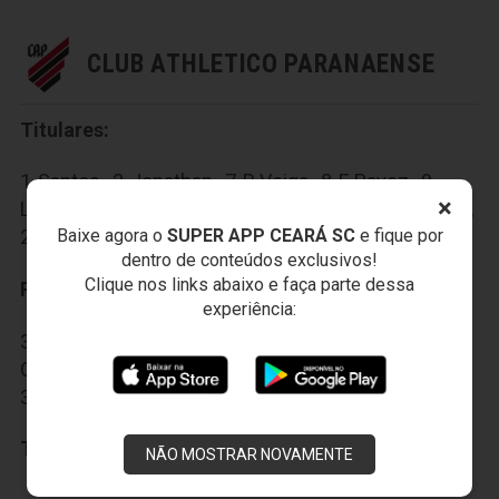
CLUB ATHLETICO PARANAENSE
Titulares:
1-Santos , 2-Jonathan , 7-R.Veiga , 8-E.Pavez , 9-
×
Lucas R. , 11-Nikão , 13-Paulo André , 17-Guilherme ,
Baixe agora o
SUPER APP CEARÁ SC
e fique por
20-Rossetto , 25-Wanderson , 26-T.Carleto
dentro de conteúdos exclusivos!
Clique nos links abaixo e faça parte dessa
Reservas:
experiência:
32-Felipe Alves , 3-Lucho , 12-Renan Lodi , 15-
Camacho, 16-L.Halter , 22-Marcinho , 27-Zé Ivaldo ,
39-B.Guimarães , 55-Matheus Anjos , 92-Pablo
Técnico:
Fernando Diniz
NÃO MOSTRAR NOVAMENTE