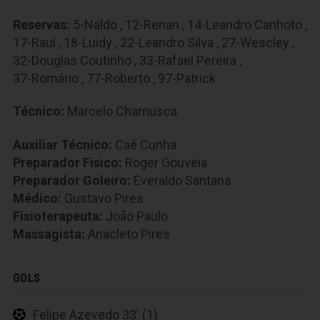
Reservas:
5-Naldo
,
12-Renan
,
14-Leandro Canhoto
,
17-Raul
,
18-Luidy
,
22-Leandro Silva
,
27-Wescley
,
32-Douglas Coutinho
,
33-Rafael Pereira
,
37-Romário
,
77-Roberto
,
97-Patrick
Técnico:
Marcelo Chamusca
Auxiliar Técnico:
Caé Cunha
Preparador Fisico:
Roger Gouveia
Preparador Goleiro:
Everaldo Santana
Médico:
Gustavo Pires
Fisioterapeuta:
João Paulo
Massagista:
Anacleto Pires
GOLS
Felipe Azevedo 33' (1)