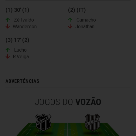
(1) 30' (1)
(2) (IT)
Zé Ivaldo
Camacho
Wanderson
Jonathan
(3) 17' (2)
Lucho
R.Veiga
ADVERTÊNCIAS
JOGOS DO
VOZÃO