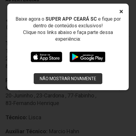
×
Baixe agora o
SUPER APP CEARÁ SC
e fique por
CEARÁ SPORTING CLUB
dentro de conteúdos exclusivos!
Clique nos links abaixo e faça parte dessa
experiência:
Titulares:
1-Everson
,
5-Edinho
,
8-Ricardinho
,
13-Luiz Otávio
,
22-Samuel Xavier
,
25-Calyson
,
26-Richardson
,
36-Tiago Alves
,
40-Arthur
,
80-Leandro Carvalho
,
91-João Lucas
NÃO MOSTRAR NOVAMENTE
Reservas:
3-Valdo
,
4-Eduardo Brock
,
6-Felipe Jonatan
,
10-Reina
,
11-Felipe Azevedo
,
20-Juninho
,
23-Cardona
,
77-Fabinho
,
83-Fernando Henrique
Técnico:
Lisca
Auxiliar Técnico:
Marcio Hahn