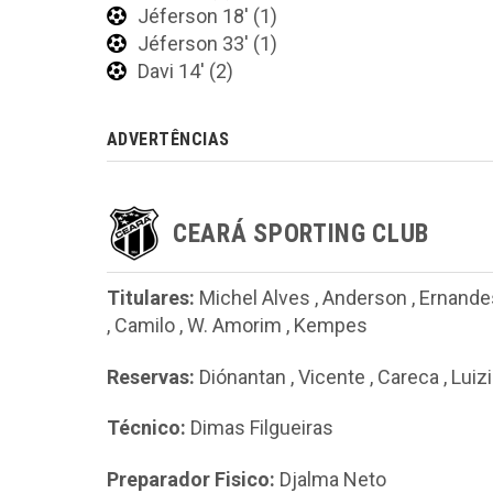
Jéferson 18' (1)
Jéferson 33' (1)
Davi 14' (2)
ADVERTÊNCIAS
CEARÁ SPORTING CLUB
Titulares:
Michel Alves
,
Anderson
,
Ernande
,
Camilo
,
W. Amorim
,
Kempes
Reservas:
Diónantan
,
Vicente
,
Careca
,
Luiz
Técnico:
Dimas Filgueiras
Preparador Fisico:
Djalma Neto