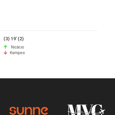
(3) 19' (2)
Nicácio
Kempes