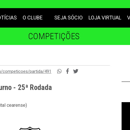
TÍCIAS
O CLUBE
SEJA SÓCIO
LOJA VIRTUAL
COMPETIÇÕES
m/competicoes/partida/491
urno - 25ª Rodada
tal cearense)