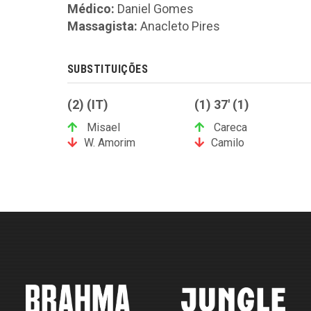
Médico:
Daniel Gomes
Massagista:
Anacleto Pires
SUBSTITUIÇÕES
(2) (IT)
(1) 37' (1)
Misael
Careca
W. Amorim
Camilo