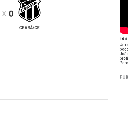
0
X
CEARÁ/CE
10 d
Um n
podc
João
prof
Pora
PUB