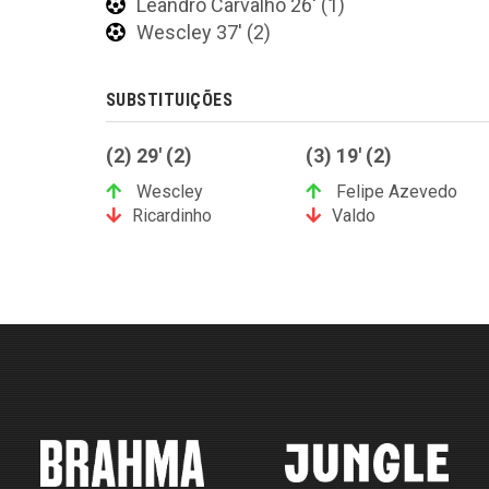
Leandro Carvalho 26' (1)
Wescley 37' (2)
SUBSTITUIÇÕES
(2) 29' (2)
(3) 19' (2)
Wescley
Felipe Azevedo
Ricardinho
Valdo