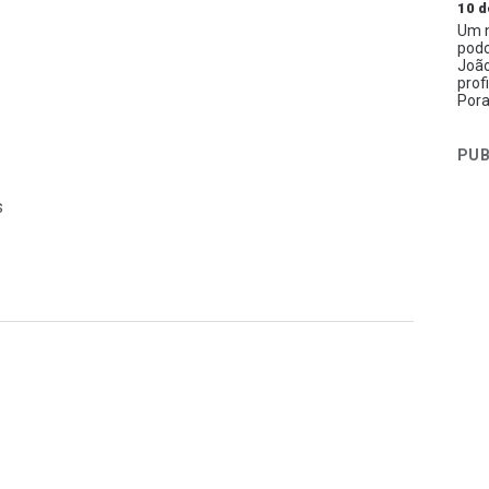
10 d
Um n
podc
João
prof
Pora
PUB
s