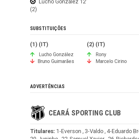
Lucho González 12'
(2)
SUBSTITUIÇÕES
(1) (IT)
(2) (IT)
Lucho González
Rony
Bruno Guimarães
Marcelo Cirino
ADVERTÊNCIAS
CEARÁ SPORTING CLUB
Titulares:
1-Everson
,
3-Valdo
,
4-Eduardo B
20-Juninho
,
22-Samuel Xavier
,
26-Richards