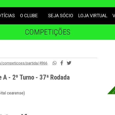
TÍCIAS
O CLUBE
SEJA SÓCIO
LOJA VIRTUAL
COMPETIÇÕES
m/competicoes/partida/4966
e A - 2º Turno - 37ª Rodada
ital cearense)