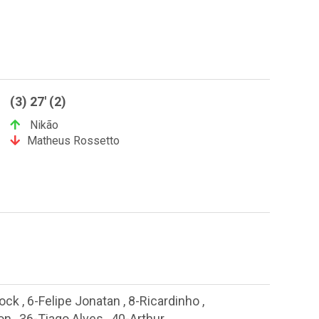
(3) 27' (2)
Nikão
Matheus Rossetto
rock
,
6-Felipe Jonatan
,
8-Ricardinho
,
on
,
36-Tiago Alves
,
40-Arthur
,