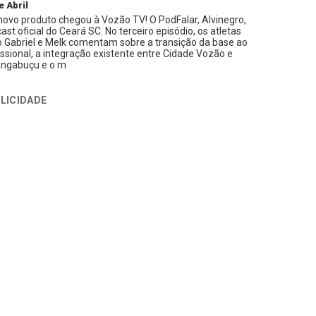
e Abril
ovo produto chegou à Vozão TV! O PodFalar, Alvinegro,
ast oficial do Ceará SC. No terceiro episódio, os atletas
 Gabriel e Melk comentam sobre a transição da base ao
issional, a integração existente entre Cidade Vozão e
ngabuçu e o m
LICIDADE