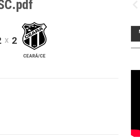
SC.pdf
2
2
X
CEARÁ/CE