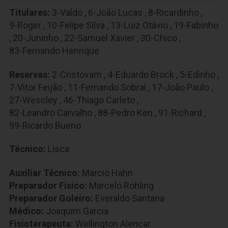
Titulares:
3-Valdo
,
6-João Lucas
,
8-Ricardinho
,
9-Roger
,
10-Felipe Silva
,
13-Luiz Otávio
,
19-Fabinho
,
20-Juninho
,
22-Samuel Xavier
,
30-Chico
,
83-Fernando Henrique
Reservas:
2-Cristovam
,
4-Eduardo Brock
,
5-Edinho
,
7-Vitor Feijão
,
11-Fernando Sobral
,
17-João Paulo
,
27-Wescley
,
46-Thiago Carleto
,
82-Leandro Carvalho
,
88-Pedro Ken
,
91-Richard
,
99-Ricardo Bueno
Técnico:
Lisca
Auxiliar Técnico:
Marcio Hahn
Preparador Fisico:
Marcelo Rohling
Preparador Goleiro:
Everaldo Santana
Médico:
Joaquim Garcia
Fisioterapeuta:
Wellington Alencar