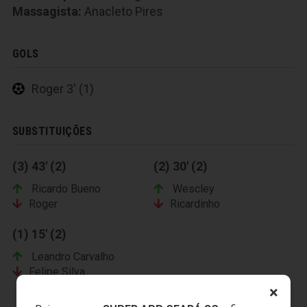
Massagista:
Anacleto Pires
GOLS
Roger 3' (1)
SUBSTITUIÇÕES
(3) 43' (2)
(2) 30' (2)
Ricardo Bueno
Wescley
Roger
Ricardinho
(1) 15' (2)
Leandro Carvalho
Felipe Silva
×