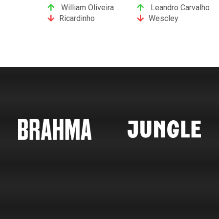
William Oliveira
Leandro Carvalho
Ricardinho
Wescley