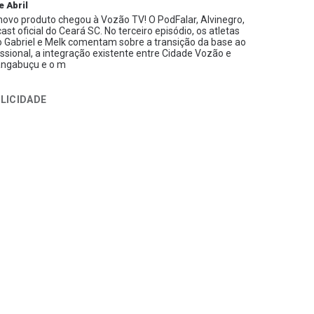
e Abril
ovo produto chegou à Vozão TV! O PodFalar, Alvinegro,
ast oficial do Ceará SC. No terceiro episódio, os atletas
 Gabriel e Melk comentam sobre a transição da base ao
issional, a integração existente entre Cidade Vozão e
ngabuçu e o m
LICIDADE