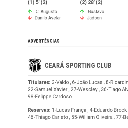
(1) 5' (2)
(2) 28' (2)
C. Augusto
Gustavo
Danilo Avelar
Jadson
ADVERTÊNCIAS
CEARÁ SPORTING CLUB
Titulares:
3-Valdo
,
6-João Lucas
,
8-Ricardi
22-Samuel Xavier
,
27-Wescley
,
36-Tiago Al
98-Felippe Cardoso
Reservas:
1-Lucas França
,
4-Eduardo Brock
46-Thiago Carleto
,
55-William Oliveira
,
77-B