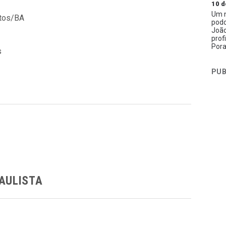
10 d
Um n
atos/BA
podc
João
prof
Pora
s
PUB
AULISTA