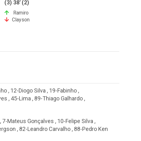
(3) 38' (2)
Ramiro
Clayson
nho
,
12-Diogo Silva
,
19-Fabinho
,
ves
,
45-Lima
,
89-Thiago Galhardo
,
,
7-Mateus Gonçalves
,
10-Felipe Silva
,
ergson
,
82-Leandro Carvalho
,
88-Pedro Ken