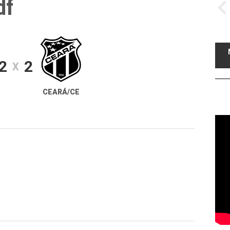
df
2
2
X
CEARÁ/CE