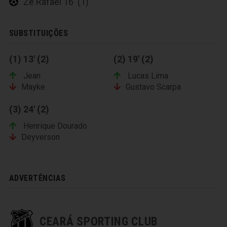
Zé Rafael 16' (1)
SUBSTITUIÇÕES
(1) 13' (2)
(2) 19' (2)
Jean
Lucas Lima
Mayke
Gustavo Scarpa
(3) 24' (2)
Henrique Dourado
Deyverson
ADVERTÊNCIAS
CEARÁ SPORTING CLUB