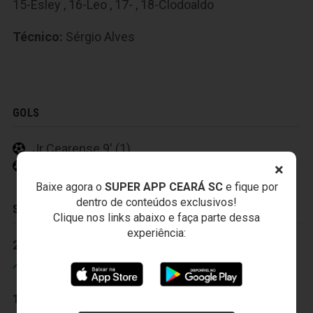
15-Esley
,
16-Leo
,
17-
,
18-Clodoaldo
Técnico:
Sérgio Alves
GOLS
Jr Cearense 9' (1)
Clodoaldo 40' (2)
×
Baixe agora o
SUPER APP CEARÁ SC
e fique por
dentro de conteúdos exclusivos!
SUBSTITUIÇÕES
Clique nos links abaixo e faça parte dessa
experiência:
28' (1)
28' (1)
Luizinho
Esley
14' (2)
14' (2)