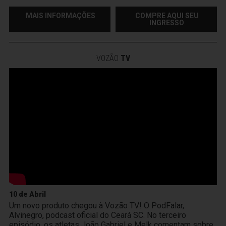
MAIS INFORMAÇÕES
COMPRE AQUI SEU
INGRESSO
VOZÃO
TV
10 de Abril
Um novo produto chegou à Vozão TV! O PodFalar,
Alvinegro, podcast oficial do Ceará SC. No terceiro
episódio, os atletas João Gabriel e Melk comentam sobre