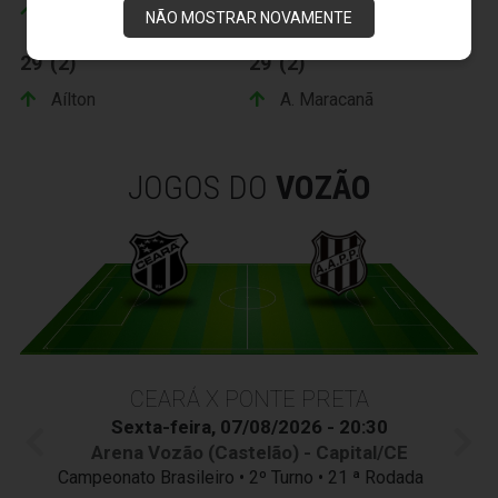
Tony
Clodoaldo
NÃO MOSTRAR NOVAMENTE
29' (2)
29' (2)
Aílton
A. Maracanã
JOGOS DO
VOZÃO
CEARÁ X PONTE PRETA
Sexta-feira, 07/08/2026 - 20:30
Arena Vozão (Castelão) - Capital/CE
Campeonato Brasileiro • 2º Turno • 21 ª Rodada