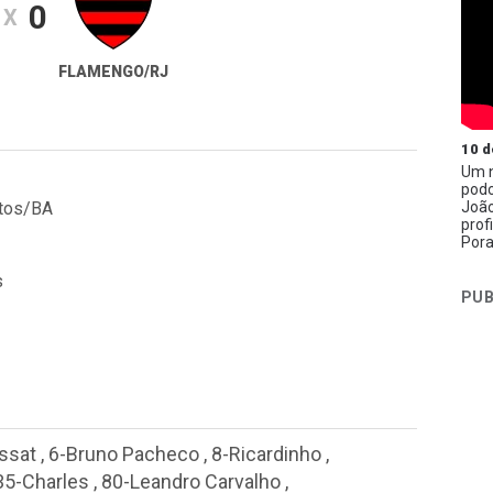
0
X
FLAMENGO/RJ
10 d
Um n
podc
João
atos/BA
prof
Pora
s
PUB
ssat
,
6-Bruno Pacheco
,
8-Ricardinho
,
35-Charles
,
80-Leandro Carvalho
,