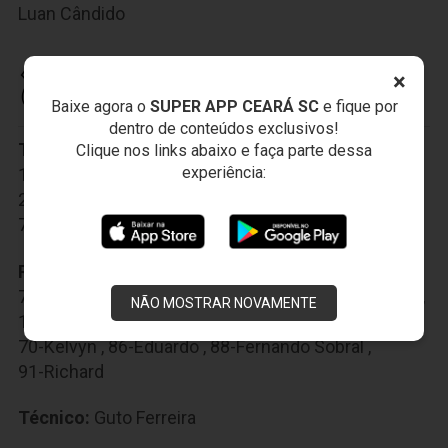
Luan Cândido
×
CEARÁ SPORTING CLUB
Baixe agora o
SUPER APP CEARÁ SC
e fique por
dentro de conteúdos exclusivos!
Titulares:
1-Fernando Prass
,
6-Bruno Pacheco
,
Clique nos links abaixo e faça parte dessa
experiência:
13-Luiz Otávio
,
15-Gabriel Lacerda
,
22-Samuel Xavier
,
29-Vina
,
35-Charles
,
45-Lima
,
74-Marthã
,
80-Leandro Carvalho
,
89-Cléber
Reservas:
4-Eduardo Brock
,
5-William Oliveira
,
7-Mateus Gonçalves
,
8-Ricardinho
,
10-Felipe Silva
,
NÃO MOSTRAR NOVAMENTE
11-Rafael Sobis
,
30-Bergson
,
39-Wescley
,
70-Kelvyn
,
86-Eduardo
,
88-Fernando Sobral
,
91-Richard
Técnico:
Guto Ferreira