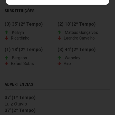
SUBSTITUIÇÕES
(3) 35' (2º Tempo)
(2) 18' (2º Tempo)
Kelvyn
Mateus Gonçalves
Ricardinho
Leandro Carvalho
(1) 18' (2º Tempo)
(3) 44' (2º Tempo)
Bergson
Wescley
Rafael Sobis
Vina
ADVERTÊNCIAS
37' (1º Tempo)
Luiz Otávio
37' (2º Tempo)