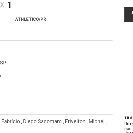
1
X
ATHLETICO/PR
/SP
s
10 d
,
Fabrício
,
Diego Sacomam
,
Erivelton
,
Michel
,
Um n
podc