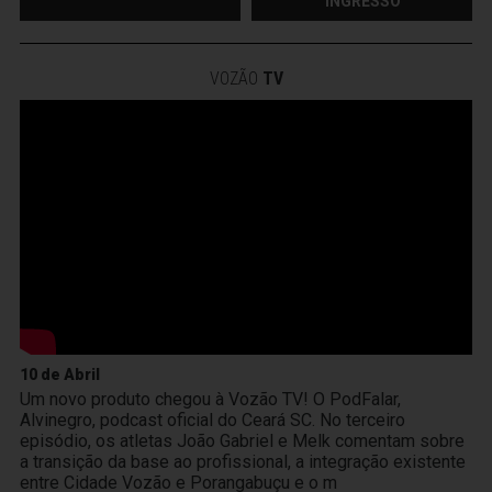
INGRESSO
VOZÃO
TV
10 de Abril
Um novo produto chegou à Vozão TV! O PodFalar,
Alvinegro, podcast oficial do Ceará SC. No terceiro
episódio, os atletas João Gabriel e Melk comentam sobre
a transição da base ao profissional, a integração existente
entre Cidade Vozão e Porangabuçu e o m