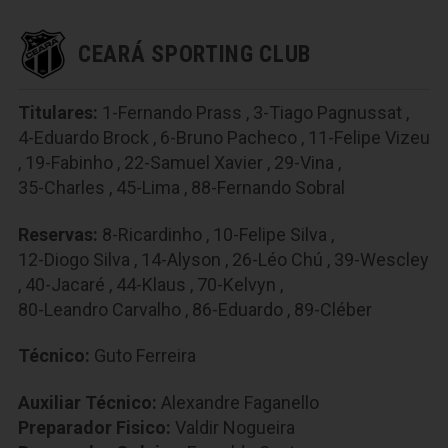
CEARÁ SPORTING CLUB
Titulares:
1-Fernando Prass
,
3-Tiago Pagnussat
,
4-Eduardo Brock
,
6-Bruno Pacheco
,
11-Felipe Vizeu
,
19-Fabinho
,
22-Samuel Xavier
,
29-Vina
,
35-Charles
,
45-Lima
,
88-Fernando Sobral
Reservas:
8-Ricardinho
,
10-Felipe Silva
,
12-Diogo Silva
,
14-Alyson
,
26-Léo Chú
,
39-Wescley
,
40-Jacaré
,
44-Klaus
,
70-Kelvyn
,
80-Leandro Carvalho
,
86-Eduardo
,
89-Cléber
Técnico:
Guto Ferreira
Auxiliar Técnico:
Alexandre Faganello
Preparador Fisico:
Valdir Nogueira