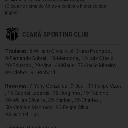
(Clique no nome do Ábitro e confira o histórico dos
jogos)
CEARÁ SPORTING CLUB
Titulares:
5-William Oliveira
,
6-Bruno Pacheco
,
8-Fernando Sobral
,
10-Mendoza
,
13-Luiz Otávio
,
28-Eduardo
,
29-Vina
,
44-Klaus
,
73-Saulo Mineiro
,
89-Cleber
,
91-Richard
Reservas:
7-Yony González
,
9-Jael
,
11-Felipe Vizeu
,
15-Gabriel Lacerda
,
16-Jorginho
,
19-Fabinho
,
20-Willian Oliveira
,
25-Marlon
,
35-Charles
,
50-Vinícius Machado
,
90-Felipe Silva
,
94-Gabriel Dias
Técnico:
Guto Ferreira