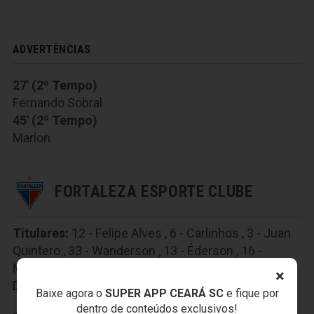
ADVERTÊNCIAS
27' (2º Tempo)
Fernando Sobral
45' (2º Tempo)
Marlon
FORTALEZA ESPORTE CLUBE
Titulares:
12 - Felipe Alves , 6 - Carlinhos , 3 - Juan
Quintero , 33 - Wanderson , 13 - Éderson , 16 -
Matheus Jussa , 8 - Luiz Henrique , 97 - Pablo , 17 -
×
David , 9 - Wellington Paulista , 7 - Robson
Baixe agora o
SUPER APP CEARÁ SC
e fique por
dentro de conteúdos exclusivos!