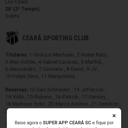
Leo Ceará
28' (2º Tempo)
Sukita
CEARÁ SPORTING CLUB
Titulares:
1-Vinícius Machado
,
2-Natan Rato
,
3-Alan Uchôa
,
4-Gabriel Lacerda
,
5-Marthã
,
6-Alessandro
,
7-Geovane
,
8-David
,
9-JV
,
10-Felipe Silva
,
11-Marquinhos
Reservas:
12-Davi Schneider
,
13-Jefferson
,
14-Vitão
,
15-Rubens
,
16-Patrick
,
17-Danrley
,
18-Matheus Índio
,
20-Marco Antônio
,
21-Denilson
,
22-Átila
×
Baixe agora o
SUPER APP CEARÁ SC
e fique por
Técnico:
Daniel Azambuja