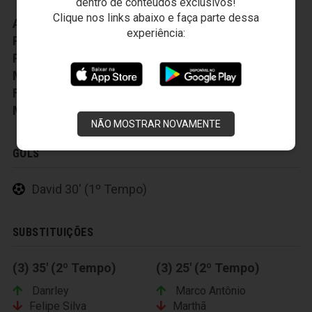
dentro de conteúdos exclusivos!
Clique nos links abaixo e faça parte dessa
Auxiliar Técnico:
Alexandre Faganello
experiência:
Preparador Fisico:
Roberto Farias
Preparador Goleiro:
Handerson
Médico:
Eduardo Vasconcelos
Fisioterapeuta:
Wellington Alencar
Massagista:
Anacleto Pires
NÃO MOSTRAR NOVAMENTE
GOLS
David 30' (1º Tempo)
SUBSTITUIÇÕES
(3) 35' (2º Tempo)
(3) 25' (2º Tempo)
Danrley
Marco Antônio
Felipe Silva
Marthã