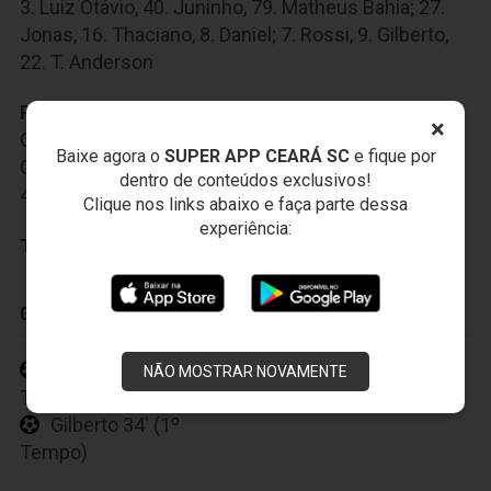
3. Luiz Otávio, 40. Juninho, 79. Matheus Bahia; 27.
Jonas, 16. Thaciano, 8. Daniel; 7. Rossi, 9. Gilberto,
22. T. Anderson
Reservas:
1. Douglas, 77. Matheus Claus, 13.
×
Gustavo Henrique, 28. Lucas Fonseca, 29. Juninho
Baixe agora o
SUPER APP CEARÁ SC
e fique por
Capixaba, 45. Patrick, 34, Lucas Araújo, 35. Edson,
dentro de conteúdos exclusivos!
47. Pablo, 11. Ruíz, 37. M. Douglas.
Clique nos links abaixo e faça parte dessa
experiência:
Técnico:
Dado Cavalcanti
GOLS
Gilberto 30' (1º
NÃO MOSTRAR NOVAMENTE
Tempo)
Gilberto 34' (1º
Tempo)