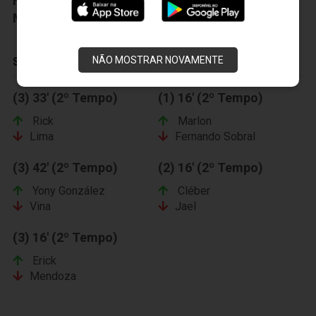
Fisioterapeuta:
Adolfo Bernardo
Massagista:
Anacleto Pires
NÃO MOSTRAR NOVAMENTE
SUBSTITUIÇÕES
(3) 33' (2º Tempo)
(1) 16' (2º Tempo)
Rick
Marlon
Lima
Fernando Sobral
(3) 42' (2º Tempo)
(2) 16' (2º Tempo)
Yony González
Cléber
Vina
Jael
(3) 16' (2º Tempo)
Erick
Mendoza