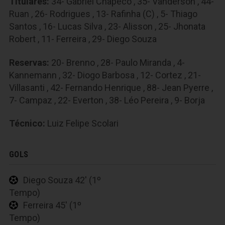
Titulares:
34- Gabriel Chapecó , 35- Vanderson , 44-
Ruan , 26- Rodrigues , 13- Rafinha (C) , 5- Thiago
Santos , 16- Lucas Silva , 23- Alisson , 25- Jhonata
Robert , 11- Ferreira , 29- Diego Souza
Reservas:
20- Brenno , 28- Paulo Miranda , 4-
Kannemann , 32- Diogo Barbosa , 12- Cortez , 21-
Villasanti , 42- Fernando Henrique , 88- Jean Pyerre ,
7- Campaz , 22- Everton , 38- Léo Pereira , 9- Borja
Técnico:
Luiz Felipe Scolari
GOLS
Diego Souza 42' (1º
Tempo)
Ferreira 45' (1º
Tempo)