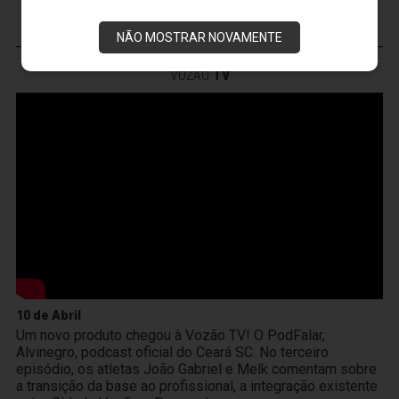
NÃO MOSTRAR NOVAMENTE
VOZÃO
TV
10 de Abril
Um novo produto chegou à Vozão TV! O PodFalar,
Alvinegro, podcast oficial do Ceará SC. No terceiro
episódio, os atletas João Gabriel e Melk comentam sobre
a transição da base ao profissional, a integração existente