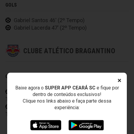
GOLS
Gabriel Santos 46' (2º Tempo)
Gabriel Lacerda 47' (2º Tempo)
CLUBE ATLÉTICO BRAGANTINO
GOLS
×
Baixe agora o
SUPER APP CEARÁ SC
e fique por
Helinho 12' (1º
dentro de conteúdos exclusivos!
Tempo)
Clique nos links abaixo e faça parte dessa
Alerrandro 25' (2º
experiência:
Tempo)
JOGOS DO
VOZÃO