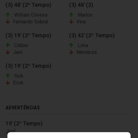
(3) 48' (2º Tempo)
(3) 48' (2)
William Oliveira
Marlon
Fernando Sobral
Vina
(3) 19' (2º Tempo)
(3) 42' (2º Tempo)
Cléber
Lima
Jael
Mendoza
(3) 19' (2º Tempo)
Rick
Erick
ADVERTÊNCIAS
19' (2º Tempo)
Jael