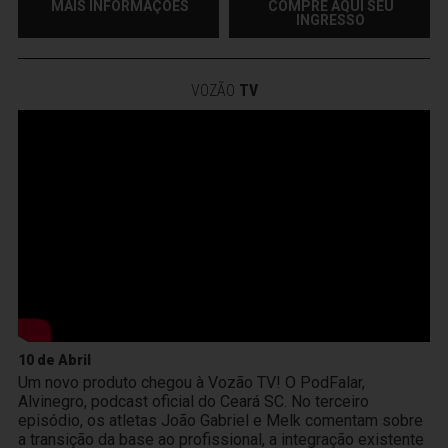
MAIS INFORMAÇÕES
COMPRE AQUI SEU
INGRESSO
VOZÃO
TV
10 de Abril
Um novo produto chegou à Vozão TV! O PodFalar,
Alvinegro, podcast oficial do Ceará SC. No terceiro
episódio, os atletas João Gabriel e Melk comentam sobre
a transição da base ao profissional, a integração existente