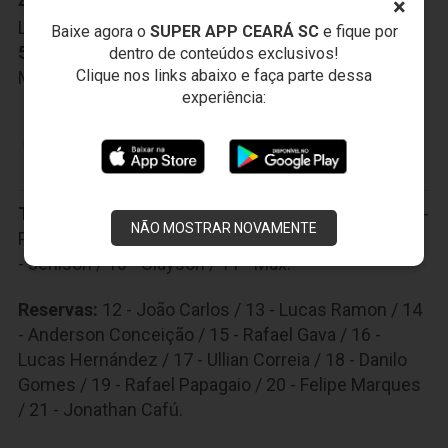
46' (2º Tempo)
×
Luiz Otávio
Baixe agora o
SUPER APP CEARÁ SC
e fique por
52' (2º Tempo)
dentro de conteúdos exclusivos!
Clique nos links abaixo e faça parte dessa
Messias
experiência:
CUIABÁ ESPORTE CLUBE
Titulares:
1 - Walter / 2 - João Lucas / 3 Marllon / 4 -
NÃO MOSTRAR NOVAMENTE
Paulão / 5 Yuri / 6 - Uendel / 7 - Camilo / 8 - Pepê / 9
- Jenison / 10 - Clayson / 11 - Max.
Reservas:
12 - João Carlos / 13 - Lucas Ramon / 14
- Anderson Conceição / 15 - Rafael Gava / 16 -
Lucas Hernández / 17 - Ullian Correia / 18 - Danilo
Gomes / 19 - Rafael Papagaio / 20 - Felipe Marques
/ 21 - Jonathan Cafú.