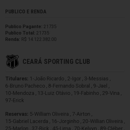
PUBLICO E RENDA
Publico Pagante:
21735
Publico Total:
21735
Renda:
R$ 14.122.382.00
CEARÁ SPORTING CLUB
Titulares:
1-João Ricardo
,
2-Igor
,
3-Messias
,
6-Bruno Pacheco
,
8-Fernando Sobral
,
9-Jael
,
10-Mendoza
,
13-Luiz Otávio
,
19-Fabinho
,
29-Vina
,
97-Erick
Reservas:
5-William Oliveira
,
7-Airton
,
15-Gabriel Lacerda
,
16-Jorginho
,
20-Willian Oliveira
,
25-Marlon
,
37-Rick
,
45-Lima
,
70-Kelvyn
,
89-Cléber
,