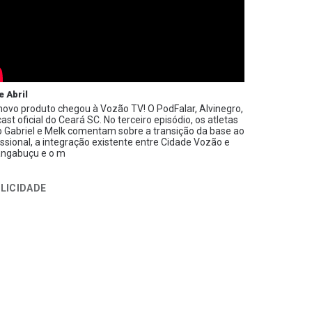
e Abril
ovo produto chegou à Vozão TV! O PodFalar, Alvinegro,
ast oficial do Ceará SC. No terceiro episódio, os atletas
 Gabriel e Melk comentam sobre a transição da base ao
issional, a integração existente entre Cidade Vozão e
ngabuçu e o m
LICIDADE