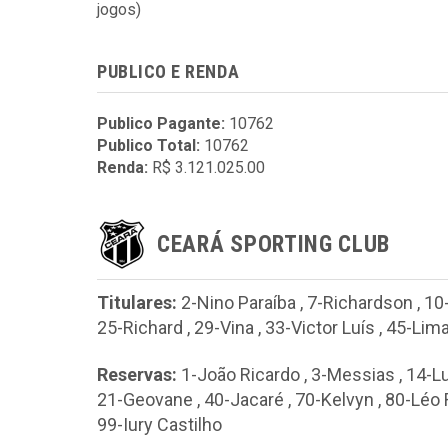
jogos)
PUBLICO E RENDA
Publico Pagante:
10762
Publico Total:
10762
Renda:
R$ 3.121.025.00
CEARÁ SPORTING CLUB
Titulares:
2-Nino Paraíba
,
7-Richardson
,
10
25-Richard
,
29-Vina
,
33-Victor Luís
,
45-Lim
Reservas:
1-João Ricardo
,
3-Messias
,
14-Lu
21-Geovane
,
40-Jacaré
,
70-Kelvyn
,
80-Léo 
99-Iury Castilho