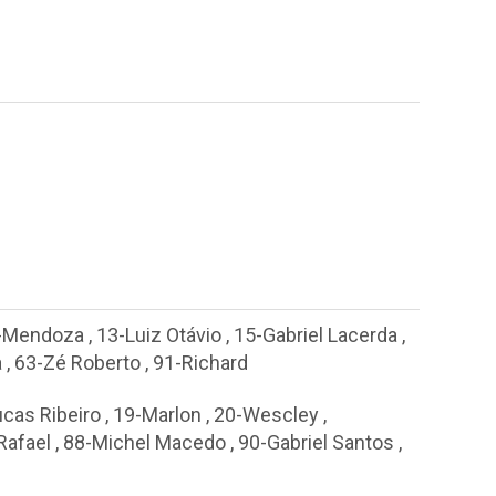
-Mendoza
,
13-Luiz Otávio
,
15-Gabriel Lacerda
,
a
,
63-Zé Roberto
,
91-Richard
cas Ribeiro
,
19-Marlon
,
20-Wescley
,
Rafael
,
88-Michel Macedo
,
90-Gabriel Santos
,