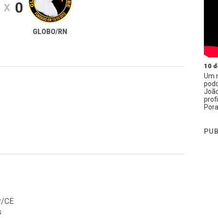
0
X
GLOBO/RN
10 d
Um n
podc
João
prof
Pora
PUB
r/CE
s