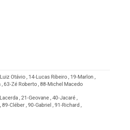
Luiz Otávio
,
14-Lucas Ribeiro
,
19-Marlon
,
a
,
63-Zé Roberto
,
88-Michel Macedo
 Lacerda
,
21-Geovane
,
40-Jacaré
,
,
89-Cléber
,
90-Gabriel
,
91-Richard
,