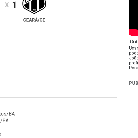
1
1
X
CEARÁ/CE
10 d
Um n
podc
João
prof
Pora
PUB
atos/BA
s/BA
s