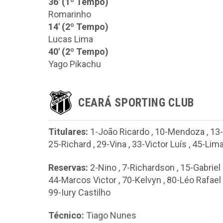
36' (1º Tempo)
Romarinho
14' (2º Tempo)
Lucas Lima
40' (2º Tempo)
Yago Pikachu
CEARÁ SPORTING CLUB
Titulares:
1-João Ricardo
,
10-Mendoza
,
13-
25-Richard
,
29-Vina
,
33-Victor Luís
,
45-Lim
Reservas:
2-Nino
,
7-Richardson
,
15-Gabriel
44-Marcos Victor
,
70-Kelvyn
,
80-Léo Rafael
99-Iury Castilho
Técnico:
Tiago Nunes