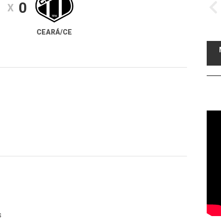
1
0
X
CEARÁ/CE
s