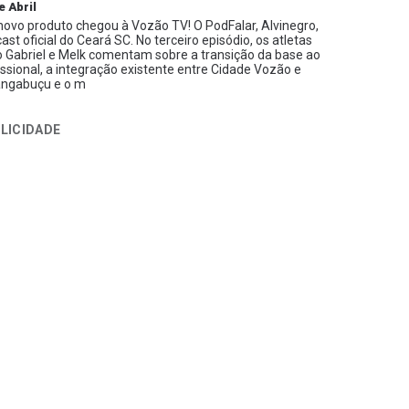
e Abril
ovo produto chegou à Vozão TV! O PodFalar, Alvinegro,
ast oficial do Ceará SC. No terceiro episódio, os atletas
 Gabriel e Melk comentam sobre a transição da base ao
issional, a integração existente entre Cidade Vozão e
ngabuçu e o m
LICIDADE