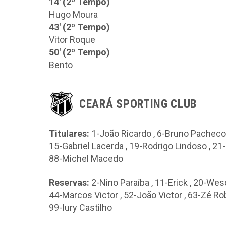
14' (2º Tempo)
Hugo Moura
43' (2º Tempo)
Vitor Roque
50' (2º Tempo)
Bento
CEARÁ SPORTING CLUB
Titulares:
1-João Ricardo
,
6-Bruno Pacheco
15-Gabriel Lacerda
,
19-Rodrigo Lindoso
,
21
88-Michel Macedo
Reservas:
2-Nino Paraíba
,
11-Erick
,
20-Wes
44-Marcos Victor
,
52-João Victor
,
63-Zé Ro
99-Iury Castilho