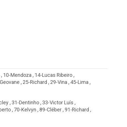
,
10-Mendoza
,
14-Lucas Ribeiro
,
-Geovane
,
25-Richard
,
29-Vina
,
45-Lima
,
cley
,
31-Dentinho
,
33-Victor Luís
,
berto
,
70-Kelvyn
,
89-Cléber
,
91-Richard
,