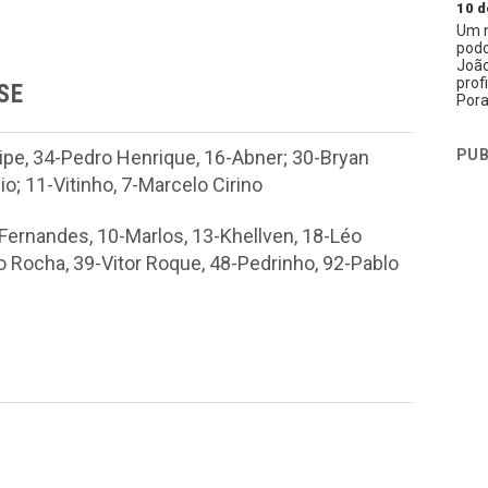
10 d
Um n
podc
João
prof
SE
Pora
PUB
ipe, 34-Pedro Henrique, 16-Abner; 30-Bryan
o; 11-Vitinho, 7-Marcelo Cirino
ernandes, 10-Marlos, 13-Khellven, 18-Léo
o Rocha, 39-Vitor Roque, 48-Pedrinho, 92-Pablo