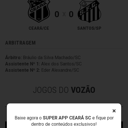
0
0
X
CEARÁ/CE
SANTOS/SP
ARBITRAGEM
Árbitro:
Bráulio da Silva Machado/SC
Assistente Nº 1:
Alex dos Santos/SC
Assistente Nº 2:
Eder Alexandre/SC
JOGOS DO
VOZÃO
×
VOZÃO
TV
Baixe agora o
SUPER APP CEARÁ SC
e fique por
dentro de conteúdos exclusivos!