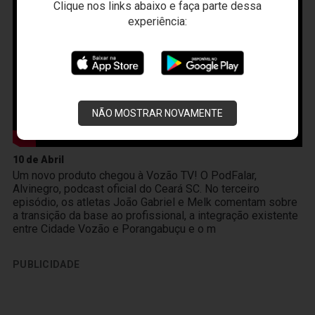
Clique nos links abaixo e faça parte dessa
experiência:
NÃO MOSTRAR NOVAMENTE
10 de Abril
Um novo produto chegou à Vozão TV! O PodFalar,
Alvinegro, podcast oficial do Ceará SC. No terceiro
episódio, os atletas João Gabriel e Melk comentam sobre
a transição da base ao profissional, a integração existente
entre Cidade Vozão e Porangabuçu e o m
PUBLICIDADE