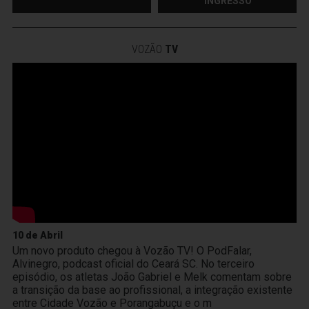
INGRESSO
VOZÃO
TV
10 de Abril
Um novo produto chegou à Vozão TV! O PodFalar,
Alvinegro, podcast oficial do Ceará SC. No terceiro
episódio, os atletas João Gabriel e Melk comentam sobre
a transição da base ao profissional, a integração existente
entre Cidade Vozão e Porangabuçu e o m