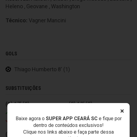
Heleno
,
Geovane
,
Washington
Técnico:
Vagner Mancini
GOLS
Thiago Humberto 8' (1)
SUBSTITUIÇÕES
(1) 17' (2)
(2) 18' (2)
×
Geovane
Iarley
Baixe agora o
SUPER APP CEARÁ SC
e fique por
Thiago Humberto
Washington
dentro de conteúdos exclusivos!
Clique nos links abaixo e faça parte dessa
(3) 26' (2)