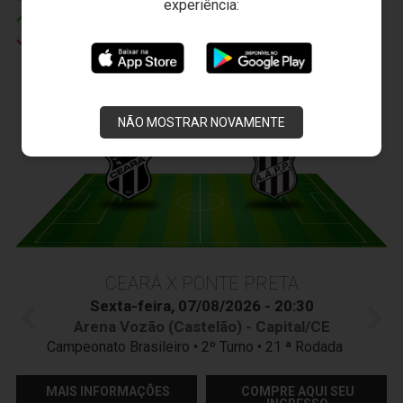
experiência:
Erivelton
Cleber
JOGOS DO
VOZÃO
NÃO MOSTRAR NOVAMENTE
CEARÁ X PONTE PRETA
Sexta-feira, 07/08/2026 - 20:30
Arena Vozão (Castelão) - Capital/CE
Campeonato Brasileiro • 2º Turno • 21 ª Rodada
MAIS INFORMAÇÕES
COMPRE AQUI SEU