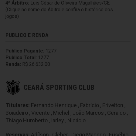
4º Árbitro:
Luis César de Oliveira Magalhães/CE
(Clique no nome do Ábitro e confira o histórico dos
jogos)
PUBLICO E RENDA
Publico Pagante:
1277
Publico Total:
1277
Renda:
R$ 26.632.00
CEARÁ SPORTING CLUB
Titulares:
Fernando Henrique
,
Fabrício
,
Erivelton
,
Boiadeiro
,
Vicente
,
Michel
,
João Marcos
,
Geraldo
,
Thiago Humberto
,
Iarley
,
Nicácio
Reservas:
Adílson
,
Cleber
,
Diego Macedo
,
Eusébio
,