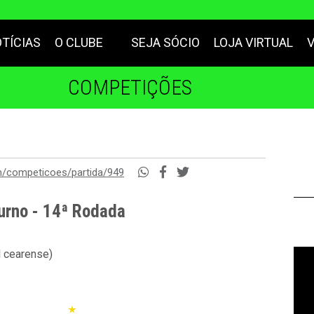
TÍCIAS
O CLUBE
SEJA SÓCIO
LOJA VIRTUAL
COMPETIÇÕES
m/competicoes/partida/949
urno - 14ª Rodada
l cearense)