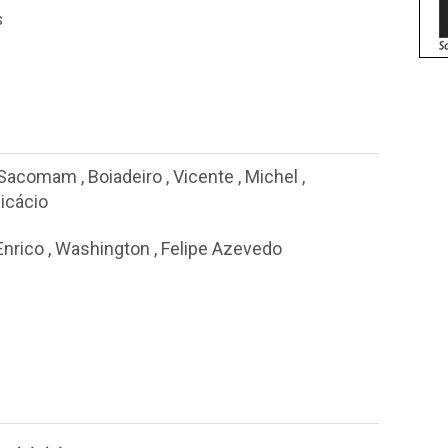
s
 Sacomam
,
Boiadeiro
,
Vicente
,
Michel
,
icácio
Enrico
,
Washington
,
Felipe Azevedo