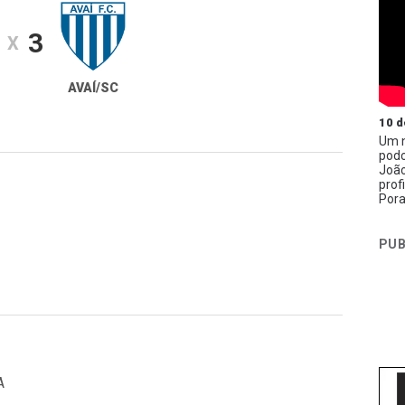
3
X
AVAÍ/SC
10 d
Um n
podc
João
prof
Pora
PUB
A