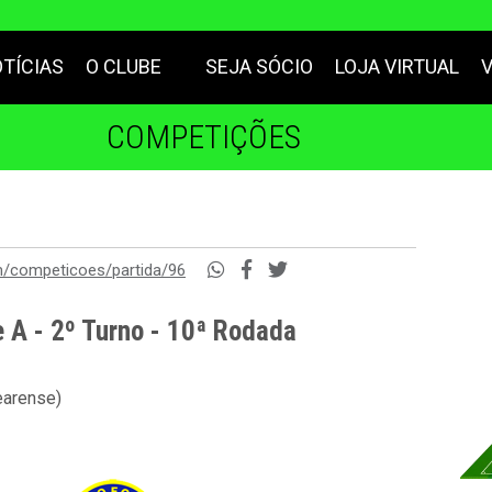
TÍCIAS
O CLUBE
SEJA SÓCIO
LOJA VIRTUAL
COMPETIÇÕES
m/competicoes/partida/96
 A - 2º Turno - 10ª Rodada
earense)