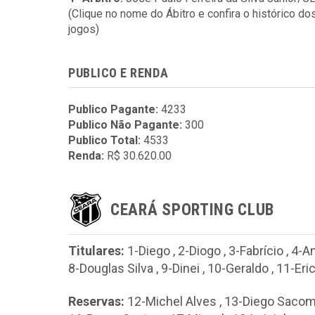
(Clique no nome do Ábitro e confira o histórico do
jogos)
PUBLICO E RENDA
Publico Pagante:
4233
Publico Não Pagante:
300
Publico Total:
4533
Renda:
R$ 30.620.00
CEARÁ SPORTING CLUB
Titulares:
1-Diego
,
2-Diogo
,
3-Fabrício
,
4-A
8-Douglas Silva
,
9-Dinei
,
10-Geraldo
,
11-Eri
Reservas:
12-Michel Alves
,
13-Diego Saco