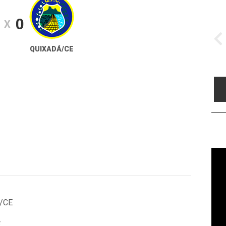
0
X
QUIXADÁ/CE
o/CE
E