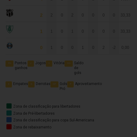
Flamengo
2
2
0
2
0
0
0
0
33,33
Ceará
1
1
0
1
0
0
0
0
33,33
América-MG
0
1
0
0
1
0
2
-2
0,00
Grêmio
Pontos
Jogos
Vitória
Saldo
PG
J
V
SG
ganhos
de
gols
Empates
Derrotas
Gols
Aproveitamento
E
D
GP
P
Pró
Zona de classificação para libertadores
Zona de Pré-libertadores
Zona de classificação para copa Sul-Americana
Zona de rebaixamento