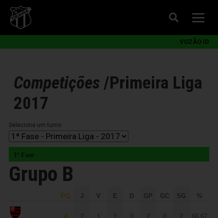
VOZÃO ID
Competições
/
Primeira Liga
2017
Selecione um turno
1ª Fase
Grupo B
PG
J
V
E
D
GP
GC
SG
%
4
2
1
1
0
2
0
2
66,67