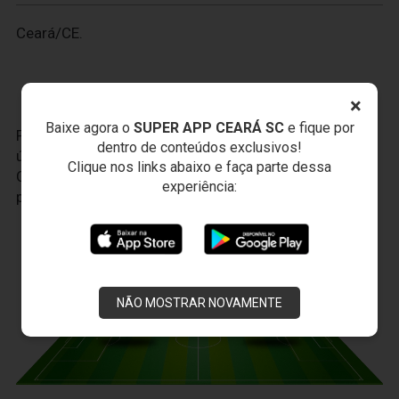
Ceará/CE.
×
Baixe agora o
SUPER APP CEARÁ SC
e fique por
Faça seu cadastro no
VozaoID.com
, é a sua conta
dentro de conteúdos exclusivos!
única para todo o universo do Ceará Sporting Club.
Clique nos links abaixo e faça parte dessa
Com ela, você terá uma experiência cada vez mais
experiência:
personalizada.
JOGOS DO
VOZÃO
NÃO MOSTRAR NOVAMENTE