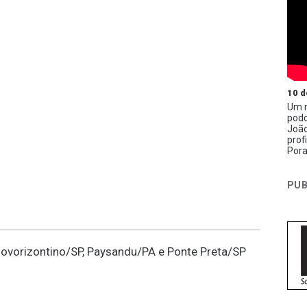
10 d
Um n
podc
João
prof
Pora
PUB
ovorizontino/SP, Paysandu/PA e Ponte Preta/SP