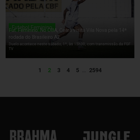
Futebol Feminino
Fut. Feminino: No OBA, Ceará visita Vila Nova pela 14ª
rodada do Brasileiro A2
Duelo acontece neste sábado, 1º, às 15h30, com transmissão da FGF
TV
1
2
3
4
5
...
2594