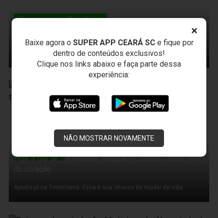
Campeonato Brasileiro
Craque da Galera: Osvaldo vence disputa e representa o
×
Ceará
Baixe agora o
SUPER APP CEARÁ SC
e fique por
O atacante alvinegro venceu a primeira fase, quando disputou com o
dentro de conteúdos exclusivos!
goleiro Fernando Henrique e com o volante Michel
Clique nos links abaixo e faça parte dessa
experiência:
12 de Novembro de 2011
NÃO MOSTRAR NOVAMENTE
Timemania
Hoje é dia de Timemania. Marque o CearáSC como time
do coração
Aposte já na Timemania. Essa é sua chance de mudar de vida