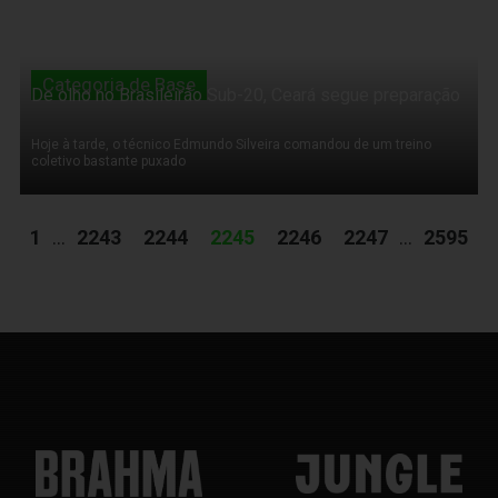
Categoria de Base
De olho no Brasileirão Sub-20, Ceará segue preparação
Hoje à tarde, o técnico Edmundo Silveira comandou de um treino
coletivo bastante puxado
1
...
2243
2244
2245
2246
2247
...
2595