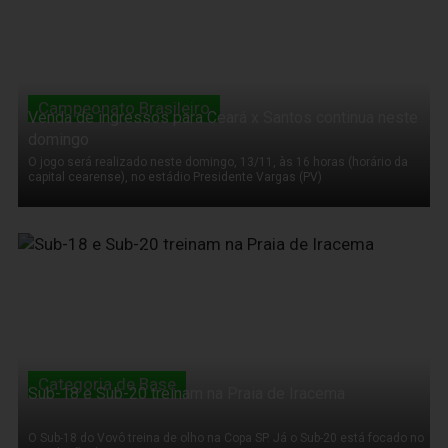
Campeonato Brasileiro
Venda de ingressos para Ceará x Santos continua neste
domingo
O jogo será realizado neste domingo, 13/11, às 16 horas (horário da
capital cearense), no estádio Presidente Vargas (PV)
12 de Novembro de 2011
Categoria de Base
Sub-18 e Sub-20 treinam na Praia de Iracema
O Sub-18 do Vovô treina de olho na Copa SP. Já o Sub-20 está focado no