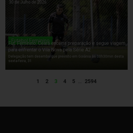
30 de Julho de 2026
Futebol Feminino
Fut. Feminino: Ceará encerra preparação e segue viagem
para enfrentar o Vila Nova pela Série A2
Delegação tem desembarque previsto em Goiânia às 00h30min desta
sexta-feira, 31
1
2
3
4
5
...
2594