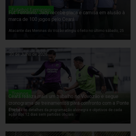
Futebol Feminino
Fut. Feminino: Jady recebe placa e camisa em alusão à
marca de 100 jogos pelo Ceará
Atacante das Meninas do Vozão atingiu o feito no último sábado, 25
30 de Julho de 2026
Treinos
Ceará realiza mais um trabalho no Vovozão e segue
cronograma de treinamentos para confronto com a Ponte
Preta
Entenda os detalhes da programação alvinegra e objetivos de cada
ação dos 12 dias sem partidas oficiais