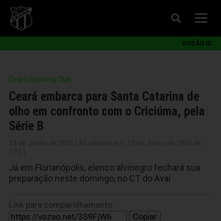
VOZÃO ID
Ceará Sporting Club
Ceará embarca para Santa Catarina de
olho em confronto com o Criciúma, pela
Série B
13 de Junho de 2026 | Atualizado em: 13 de Junho de 2026 às
17:11
Já em Florianópolis, elenco alvinegro fechará sua
preparação neste domingo, no CT do Avaí
Link para compartilhamento:
Copiar