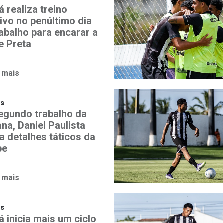
 realiza treino
ivo no penúltimo dia
rabalho para encarar a
e Preta
 mais
os
egundo trabalho da
na, Daniel Paulista
a detalhes táticos da
pe
 mais
os
 inicia mais um ciclo