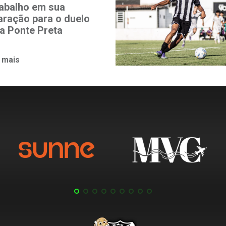
rabalho em sua
aração para o duelo
a Ponte Preta
 mais