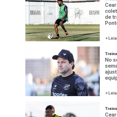
Ceará
colet
de t
Pont
Leia
Trein
No s
sema
ajust
equi
Leia
Trein
Ceará