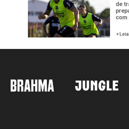
de t
prep
com 
Leia