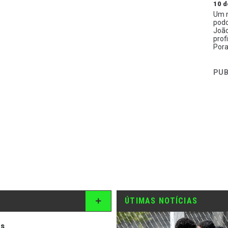
10 d
Um n
podc
João
prof
Pora
PUB
ÚTIMAS NOTÍCIAS
os