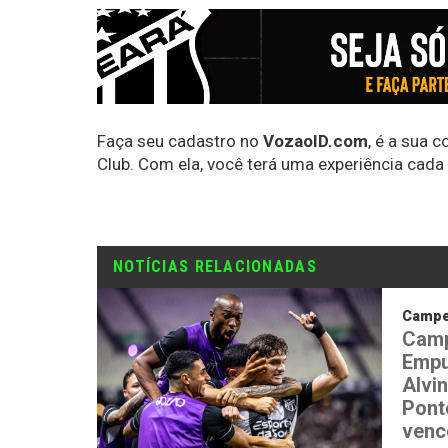
Faça seu cadastro no
VozaoID.com
, é a sua 
Club. Com ela, você terá uma experiência cada
NOTÍCIAS RELACIONADAS
Campeo
Camp
Empu
Alvi
Ponte
venc