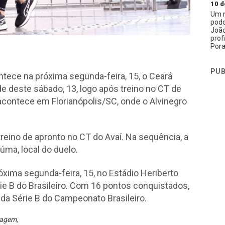
10 d
Um n
podc
João
prof
Pora
PUB
ntece na próxima segunda-feira, 15, o Ceará
de deste sábado, 13, logo após treino no CT de
contece em Florianópolis/SC, onde o Alvinegro
treino de apronto no CT do Avaí. Na sequência, a
úma, local do duelo.
xima segunda-feira, 15, no Estádio Heriberto
rie B do Brasileiro. Com 16 pontos conquistados,
 da Série B do Campeonato Brasileiro.
iagem
,