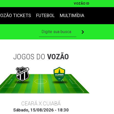
VOZÃO ID
VOZÃO TICKETS
FUTEBOL
MULTIMÍDIA
JOGOS DO
VOZÃO
CEARÁ X CUIABÁ
Sábado, 15/08/2026 - 18:30
Ter