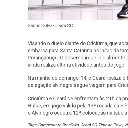
Gabriel Silva/Ceará SC
Visando o duelo diante do Criciúma, que aco
embarca para Santa Catarina no início da tar
Porangabuçu. O desembarque inicialmente a
ainda realiza última atividade antes do jogo.
Na manhã do domingo, 14, o Ceará realiza o 
delegação alvinegra segue viagem para Crici
Criciúma e Ceará se enfrentam às 21h da pró
Hülse, em jogo válido pela 13ª rodada da Sé
o Alvinegro ocupa a 12ª colocação na tabela
Tags:
Campeonato Brasileiro
,
Ceará SC
,
Time do Povo
,
V