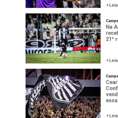
Leia
Campeo
Na A
rece
21ª 
Leia
Campeo
Cear
Conf
vend
essa
Leia