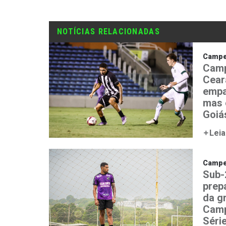
NOTÍCIAS RELACIONADAS
Campeo
Camp
Ceará
empa
mas 
Goiá
Leia
Campeo
Sub-
prep
da g
Camp
Séri