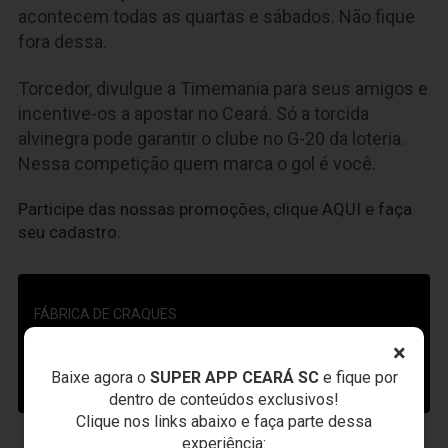
acontecem todas as quartas e sábados. Não fique
fora dessa.
Torcedor, divulgue a Timemania para seus amigos e
incentive-os a apostar no Ceará. Só a torcida
alvinegra pode garantir o clube no G-20 da loteria.
Nessa competição quem marca o gol é você.
Participe das nossas promoções, clique
AQUI
e faça
seu cadastro.
FÁBRICA DE CRAQUES
×
O VOVÔ VAI À ESCOLA
Baixe agora o
SUPER APP CEARÁ SC
e fique por
TIMEMANIA
dentro de conteúdos exclusivos!
Clique nos links abaixo e faça parte dessa
experiência: