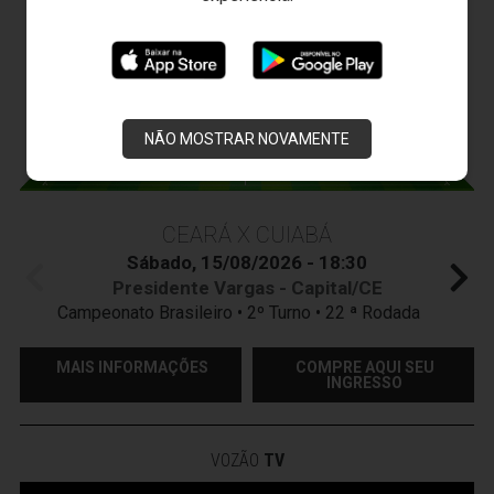
JOGOS DO
VOZÃO
NÃO MOSTRAR NOVAMENTE
CEARÁ X CUIABÁ
Sábado, 15/08/2026 - 18:30
Presidente Vargas - Capital/CE
Campeonato Brasileiro • 2º Turno • 22 ª Rodada
MAIS INFORMAÇÕES
COMPRE AQUI SEU
INGRESSO
VOZÃO
TV