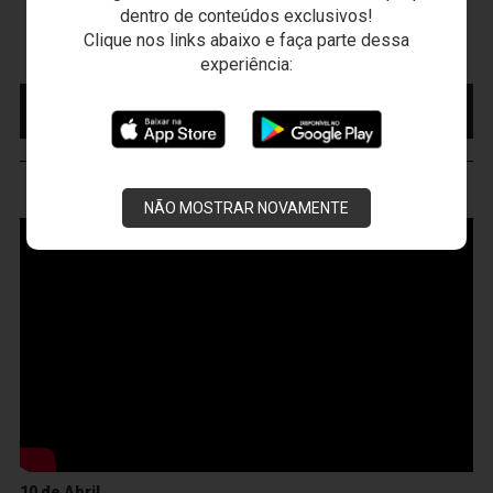
dentro de conteúdos exclusivos!
Presidente Vargas - Capital/CE
Clique nos links abaixo e faça parte dessa
Campeonato Brasileiro • 2º Turno • 22 ª Rodada
experiência:
MAIS INFORMAÇÕES
COMPRE AQUI SEU
INGRESSO
VOZÃO
TV
NÃO MOSTRAR NOVAMENTE
10 de Abril