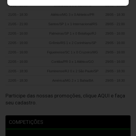
21/05 - 18:30
Ceará/CE 1 x 3 Vasco/RJ
28/05 - 18:30
21/05 - 18:30
Atlético/MG 3 x 0 Athletico/PR
28/05 - 18:30
21/05 - 21:00
Santos/SP 1 x 1 Internacional/RS
28/05 - 21:00
22/05 - 16:00
Palmeiras/SP 1 x 0 Botafogo/RJ
29/05 - 16:00
22/05 - 16:00
Grêmio/RS 1 x 2 Corinthians/SP
29/05 - 16:00
22/05 - 16:00
Figueirense/SC 1 x 0 Cruzeiro/MG
29/05 - 16:00
22/05 - 16:00
Coritiba/PR 0 x 1 Atlético/GO
29/05 - 16:00
22/05 - 18:30
Fluminense/RJ 0 x 2 São Paulo/SP
29/05 - 18:30
22/05 - 18:30
América/MG 2 x 1 Bahia/BA
29/05 - 18:30
Participe das nossas promoções, clique
AQUI
e faça
seu cadastro.
COMPETIÇÕES