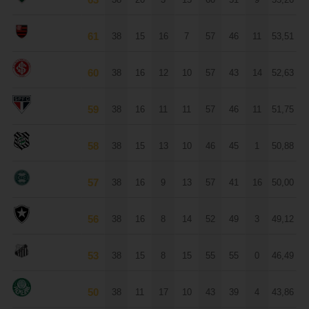
Fluminense
61
38
15
16
7
57
46
11
53,51
Flamengo
60
38
16
12
10
57
43
14
52,63
Internacional
59
38
16
11
11
57
46
11
51,75
São Paulo
58
38
15
13
10
46
45
1
50,88
Figueirense
57
38
16
9
13
57
41
16
50,00
Coritiba
56
38
16
8
14
52
49
3
49,12
Botafogo
53
38
15
8
15
55
55
0
46,49
Santos
50
38
11
17
10
43
39
4
43,86
Palmeiras