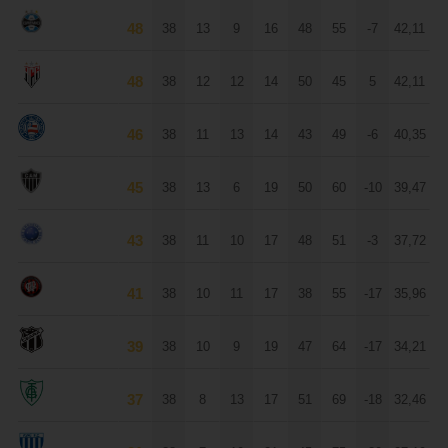
48
38
13
9
16
48
55
-7
42,11
Grêmio
48
38
12
12
14
50
45
5
42,11
Atlético-GO
46
38
11
13
14
43
49
-6
40,35
Bahia
45
38
13
6
19
50
60
-10
39,47
Atlético-MG
43
38
11
10
17
48
51
-3
37,72
Cruzeiro
41
38
10
11
17
38
55
-17
35,96
Atlético-PR
39
38
10
9
19
47
64
-17
34,21
Ceará
37
38
8
13
17
51
69
-18
32,46
América-MG