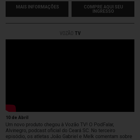
MAIS INFORMAÇÕES
COMPRE AQUI SEU
INGRESSO
VOZÃO
TV
10 de Abril
Um novo produto chegou à Vozão TV! O PodFalar,
Alvinegro, podcast oficial do Ceará SC. No terceiro
episódio, os atletas João Gabriel e Melk comentam sobre