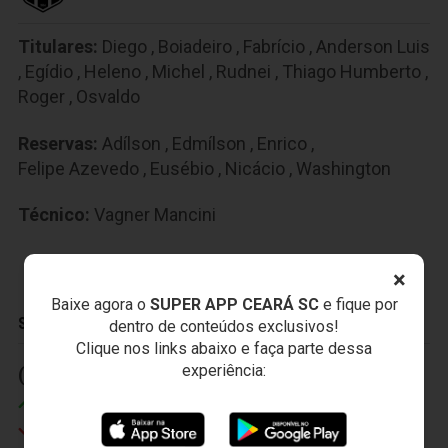
Titulares:
Diego
,
Boiadeiro
,
Fabrício
,
Anderson Luis
,
Egídio
,
Heleno
,
Michel
,
Rudnei
,
Thiago Humberto
,
Roger
,
Osvaldo
Reservas:
Adílson
,
Edmílson
,
Enrico
,
Felipe Azevedo
,
Eusébio
,
Nicácio
,
Washington
Técnico:
Vagner Mancini
×
Baixe agora o
SUPER APP CEARÁ SC
e fique por
SUBSTITUIÇÕES
dentro de conteúdos exclusivos!
Clique nos links abaixo e faça parte dessa
experiência:
(1) 14' (2)
(2) 24' (2)
Felipe Azevedo
Enrico
Boiadeiro
Thiago Humberto