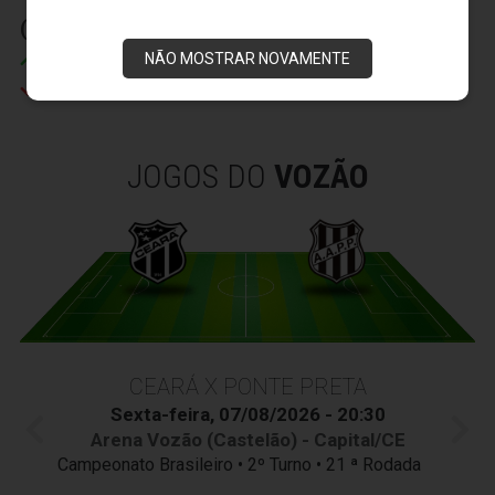
(3) 29' (2)
NÃO MOSTRAR NOVAMENTE
Washington
Roger
JOGOS DO
VOZÃO
CEARÁ X PONTE PRETA
Sexta-feira, 07/08/2026 - 20:30
Arena Vozão (Castelão) - Capital/CE
Campeonato Brasileiro • 2º Turno • 21 ª Rodada